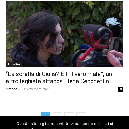
Attualità
“La sorella di Giulia? È lì il vero male”, un
altro leghista attacca Elena Cecchettin
Simone
-
23 Novembre 2023
0
1
2
3
Questo sito o gli strumenti terzi da questo utilizzati si