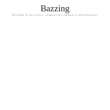
Bazzing
Divulga le tue news, comunicati stampa e informazioni