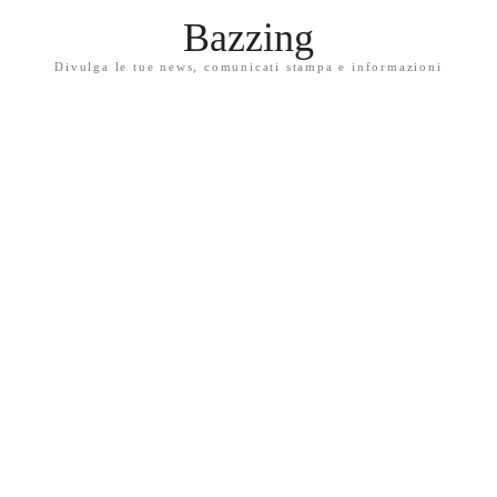
Bazzing
Divulga le tue news, comunicati stampa e informazioni